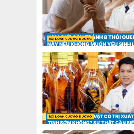
RỐI LOẠN CƯƠNG DƯƠNG
RỐI LOẠN CƯƠNG DƯƠNG