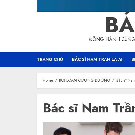
BÁ
ĐỒNG HÀNH CÙNG 
TRANG CHỦ
BÁC SĨ NAM TRẦN LÀ AI
B
Home
RỐI LOẠN CƯƠNG DƯƠNG
Bác sĩ Na
Bác sĩ Nam Trầ