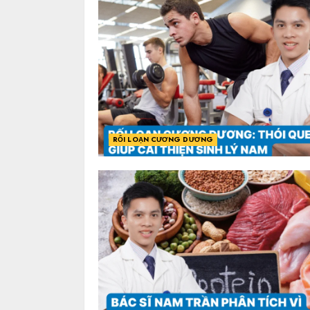
RỐI LOẠN CƯƠNG DƯƠNG