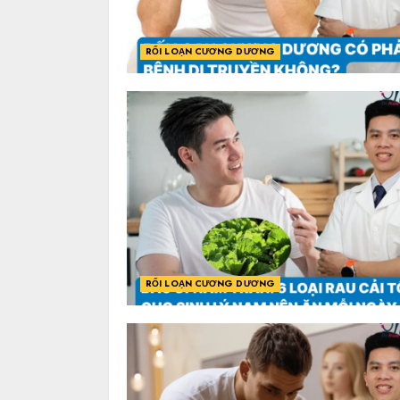
RỐI LOẠN CƯƠNG DƯƠNG
RỐI LOẠN CƯƠNG DƯƠNG