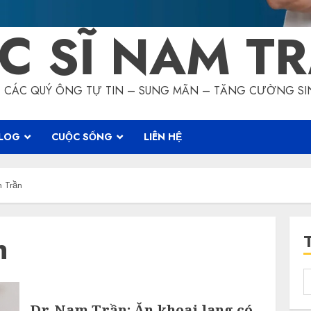
C SĨ NAM T
CÁC QUÝ ÔNG TỰ TIN – SUNG MÃN – TĂNG CƯỜNG SI
LOG
CUỘC SỐNG
LIÊN HỆ
m Trần
n
T
k
Dr. Nam Trần: Ăn khoai lang có