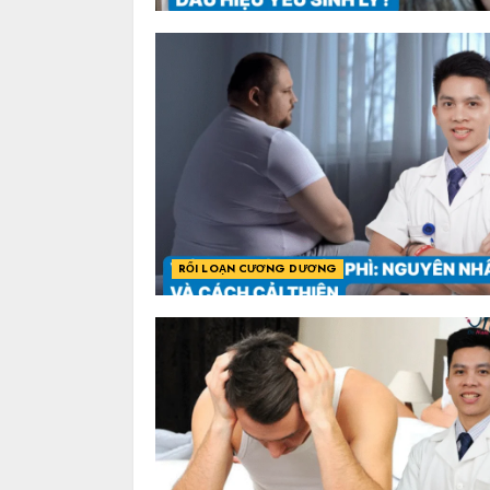
RỐI LOẠN CƯƠNG DƯƠNG