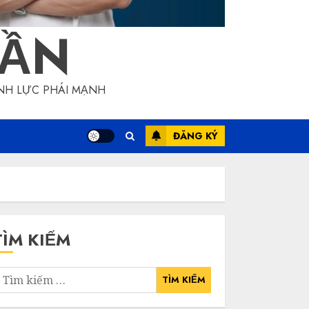
RẦN
NH LỰC PHÁI MẠNH
ĐĂNG KÝ
TÌM KIẾM
ìm
iếm