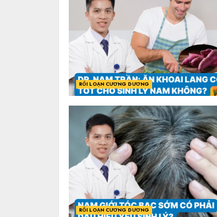
RỐI LOẠN CƯƠNG DƯƠNG
RỐI LOẠN CƯƠNG DƯƠNG