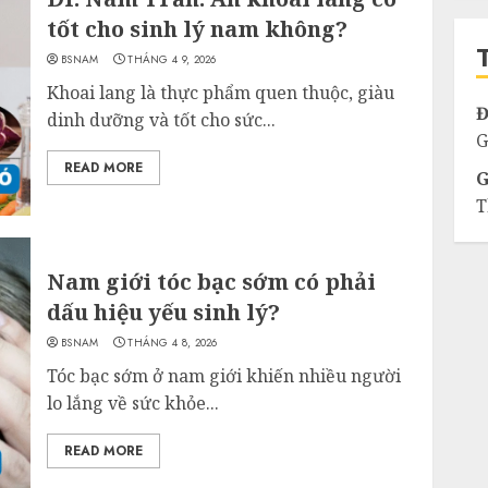
c
tốt cho sinh lý nam không?
BSNAM
THÁNG 4 9, 2026
Khoai lang là thực phẩm quen thuộc, giàu
Đ
dinh dưỡng và tốt cho sức...
G
READ MORE
G
T
Nam giới tóc bạc sớm có phải
dấu hiệu yếu sinh lý?
BSNAM
THÁNG 4 8, 2026
Tóc bạc sớm ở nam giới khiến nhiều người
lo lắng về sức khỏe...
READ MORE