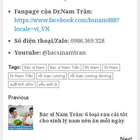
Fanpage của Dr.Nam Trần:
https://www.facebook.com/bsnam888?
locale=vi_VN
Số điện thoại/Zalo:
0986.369.328
Youtube:
@bacsinamtran
Tags:
Bác sĩ Nam
Bác sĩ Nam Trần
BS Nam
Dr Nam
Dr Nam Trần
rối loạn cương
rối loạn cương dương
xuất tinh sớm
yếu sinh lý
Continue
Previous
Reading
Bác sĩ Nam Trần: 6 loại rau cải tốt
Pre
cho sinh lý nam nên ăn mỗi ngày
pos
Next