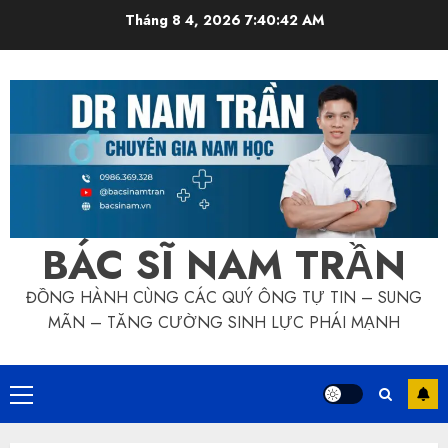
Skip
Tháng 8 4, 2026
7:40:43 AM
to
content
BÁC SĨ NAM TRẦN
ĐỒNG HÀNH CÙNG CÁC QUÝ ÔNG TỰ TIN – SUNG
MÃN – TĂNG CƯỜNG SINH LỰC PHÁI MẠNH
Primary
Menu