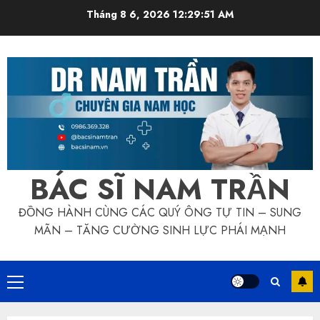
Skip
Tháng 8 6, 2026
12:29:51 AM
to
content
BÁC SĨ NAM TRẦN
ĐỒNG HÀNH CÙNG CÁC QUÝ ÔNG TỰ TIN – SUNG
MÃN – TĂNG CƯỜNG SINH LỰC PHÁI MẠNH
Primary
Menu