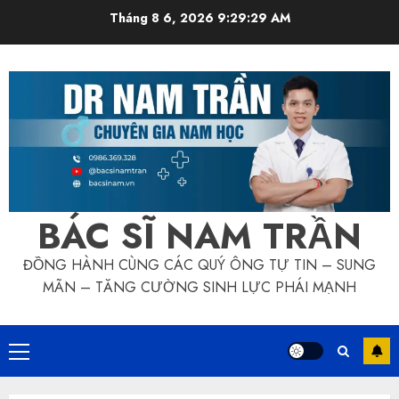
Skip
Tháng 8 6, 2026
9:29:30 AM
to
content
BÁC SĨ NAM TRẦN
ĐỒNG HÀNH CÙNG CÁC QUÝ ÔNG TỰ TIN – SUNG
MÃN – TĂNG CƯỜNG SINH LỰC PHÁI MẠNH
Primary
Menu