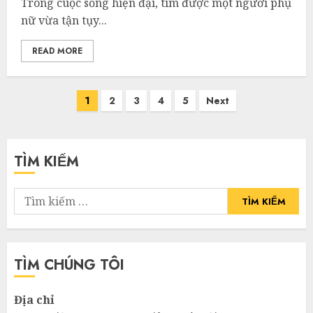
Trong cuộc sống hiện đại, tìm được một người phụ
nữ vừa tận tụy...
READ MORE
Phân
1
2
3
4
5
Next
trang
bài
TÌM KIẾM
viết
Tìm
kiếm
cho:
TÌM CHÚNG TÔI
Địa chỉ