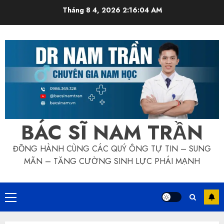
Skip
Tháng 8 4, 2026
2:16:04 AM
to
content
BÁC SĨ NAM TRẦN
ĐỒNG HÀNH CÙNG CÁC QUÝ ÔNG TỰ TIN – SUNG
MÃN – TĂNG CƯỜNG SINH LỰC PHÁI MẠNH
Primary
Menu