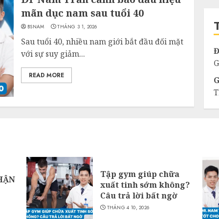
c
mãn dục nam sau tuổi 40
BSNAM
THÁNG 3 1, 2026
Sau tuổi 40, nhiều nam giới bắt đầu đối mặt
Đ
với sự suy giảm...
G
READ MORE
G
T
Tập gym giúp chữa
HẬN
xuất tinh sớm không?
Câu trả lời bất ngờ
THÁNG 4 10, 2026