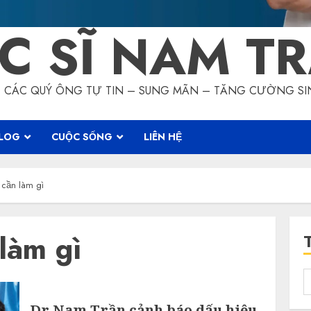
C SĨ NAM T
CÁC QUÝ ÔNG TỰ TIN – SUNG MÃN – TĂNG CƯỜNG SI
LOG
CUỘC SỐNG
LIÊN HỆ
ý cần làm gì
 làm gì
T
k
Dr Nam Trần cảnh báo dấu hiệu