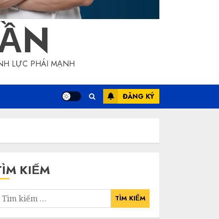
RẦN
NH LỰC PHÁI MẠNH
ĐĂNG KÝ
TÌM KIẾM
ìm
iếm