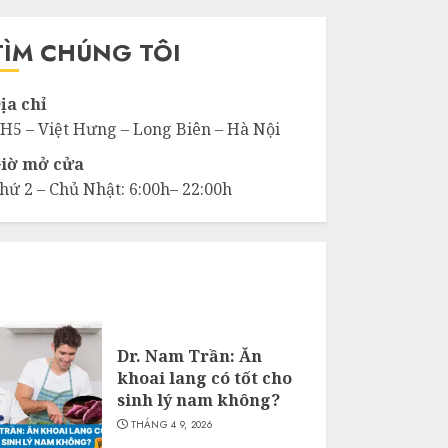
ho:
TÌM CHÚNG TÔI
ịa chỉ
H5 – Việt Hưng – Long Biên – Hà Nội
iờ mở cửa
hứ 2 – Chủ Nhật: 6:00h– 22:00h
Dr. Nam Trần: Ăn
khoai lang có tốt cho
sinh lý nam không?
THÁNG 4 9, 2026