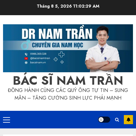
Skip
Tháng 8 5, 2026
11:02:29 AM
to
content
BÁC SĨ NAM TRẦN
ĐỒNG HÀNH CÙNG CÁC QUÝ ÔNG TỰ TIN – SUNG
MÃN – TĂNG CƯỜNG SINH LỰC PHÁI MẠNH
Primary
Menu