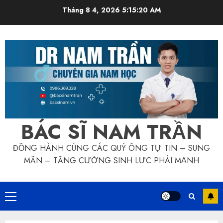
Skip
Tháng 8 4, 2026
5:15:21 AM
to
content
BÁC SĨ NAM TRẦN
ĐỒNG HÀNH CÙNG CÁC QUÝ ÔNG TỰ TIN – SUNG
MÃN – TĂNG CƯỜNG SINH LỰC PHÁI MẠNH
Primary
Menu