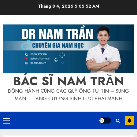
Skip
Tháng 8 4, 2026
5:05:52 AM
to
content
BÁC SĨ NAM TRẦN
ĐỒNG HÀNH CÙNG CÁC QUÝ ÔNG TỰ TIN – SUNG
MÃN – TĂNG CƯỜNG SINH LỰC PHÁI MẠNH
Primary
Menu