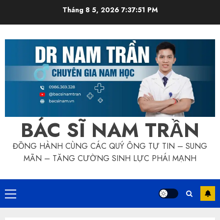
Skip
Tháng 8 5, 2026
7:37:51 PM
to
content
BÁC SĨ NAM TRẦN
ĐỒNG HÀNH CÙNG CÁC QUÝ ÔNG TỰ TIN – SUNG
MÃN – TĂNG CƯỜNG SINH LỰC PHÁI MẠNH
Primary
Menu