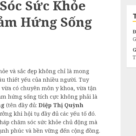
Sóc Sức Khỏe
c
Cảm Hứng Sống
Đ
G
G
T
khỏe và sắc đẹp không chỉ là mong
u thiết yếu của nhiều người. Tuy
 vừa có chuyên môn y khoa, vừa tận
ảm hứng sống tích cực không phải là
ng
(tên đầy đủ:
Diệp Thị Quỳnh
ưởng khi hội tụ đầy đủ các yếu tố đó.
pháp chăm sóc sức khỏe chủ động mà
hạnh phúc và bền vững đến cộng đồng.