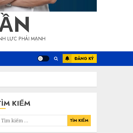
RẦN
NH LỰC PHÁI MẠNH
ĐĂNG KÝ
TÌM KIẾM
ìm
iếm