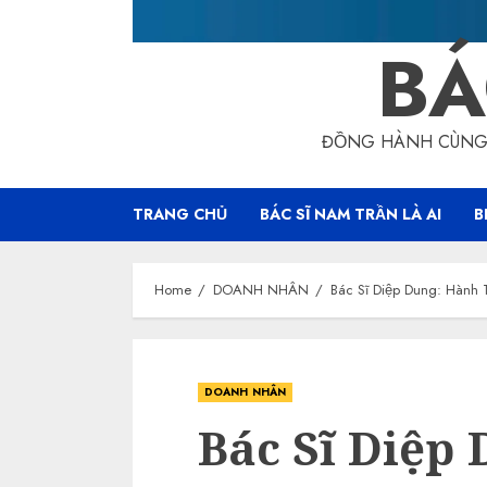
BÁ
ĐỒNG HÀNH CÙNG 
TRANG CHỦ
BÁC SĨ NAM TRẦN LÀ AI
B
Home
DOANH NHÂN
Bác Sĩ Diệp Dung: Hành
DOANH NHÂN
Bác Sĩ Diệp