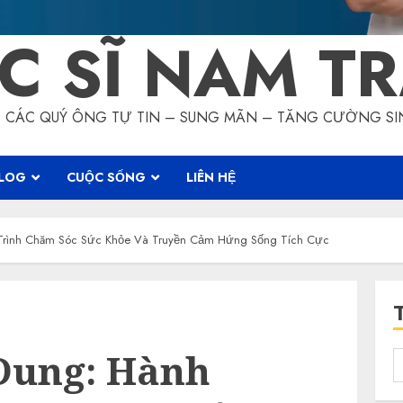
C SĨ NAM T
CÁC QUÝ ÔNG TỰ TIN – SUNG MÃN – TĂNG CƯỜNG SI
LOG
CUỘC SỐNG
LIÊN HỆ
 Trình Chăm Sóc Sức Khỏe Và Truyền Cảm Hứng Sống Tích Cực
 Dung: Hành
T
k